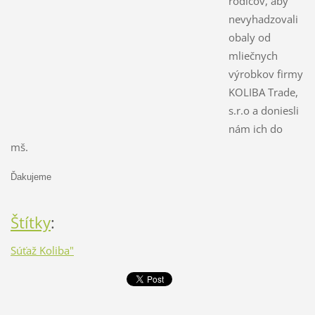
rodičov, aby
nevyhadzovali
obaly od
mliečnych
výrobkov firmy
KOLIBA Trade,
s.r.o a doniesli
nám ich do
mš.
Ďakujeme
Štítky
:
Súťaž Koliba"