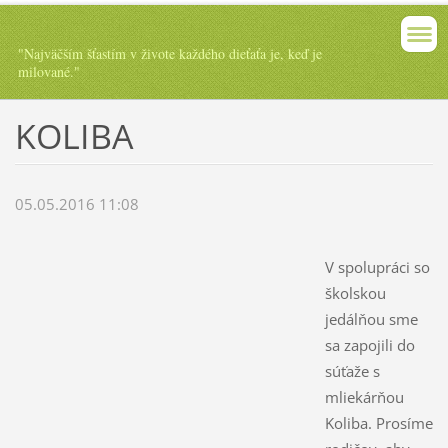
"Najväčším šťastím v živote každého dieťaťa je, keď je
milované."
KOLIBA
05.05.2016 11:08
V spolupráci so
školskou
jedálňou sme
sa zapojili do
súťaže s
mliekárňou
Koliba. Prosíme