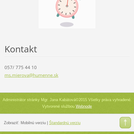
Kontakt
057/ 775 44 10
ms.miero
va@humen
ne.sk
Administrátor stránky Mgr. Jana Kabátová©2015 Všetky práva vyhradené.
Vytvorené službou
Webnode
Zobraziť:
Mobilnú verziu
|
Štandardnú verziu