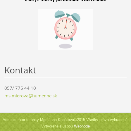
Kontakt
057/ 775 44 10
ms.miero
va@humen
ne.sk
Administrátor stránky Mgr. Jana Kabátová©2015 Všetky práva vyhradené.
Vytvorené službou
Webnode