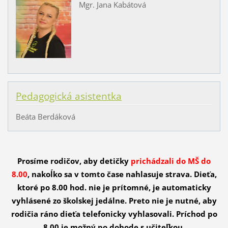
Mgr. Jana Kabátová
Pedagogická asistentka
Beáta Berdáková
Prosíme rodičov, aby detičky
prichádzali do MŠ do
8.00
, nakoĺko sa v tomto čase nahlasuje strava. Dieťa,
ktoré po 8.00 hod. nie je prítomné, je automaticky
vyhlásené zo školskej jedálne. Preto nie je nutné, aby
rodičia ráno dieťa telefonicky vyhlasovali. Príchod po
8.00 je možný po dohode s učiteľkou.