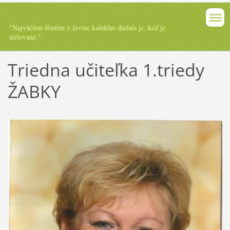
"Najväčším šťastím v živote každého dieťaťa je, keď je
milované."
Triedna učiteľka 1.triedy
ŽABKY