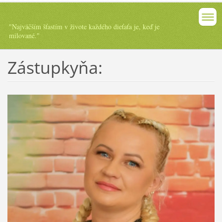
"Najväčším šťastím v živote každého dieťaťa je, keď je
milované."
Zástupkyňa: