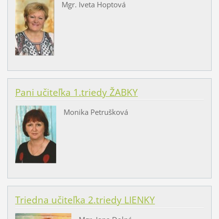
Mgr. Iveta Hoptová
Pani učiteľka 1.triedy ŽABKY
Monika Petrušková
Triedna učiteľka 2.triedy LIENKY